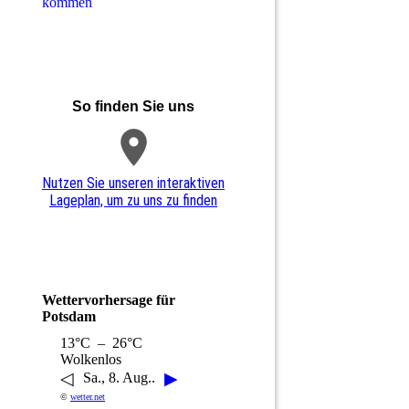
kommen
So finden Sie uns
Nutzen Sie unseren interaktiven
La­ge­plan, um zu uns zu finden
Wettervorhersage für
Potsdam
13°C – 26°C
Wolkenlos
◁
▶
Sa., 8. Aug..
©
wetter.net